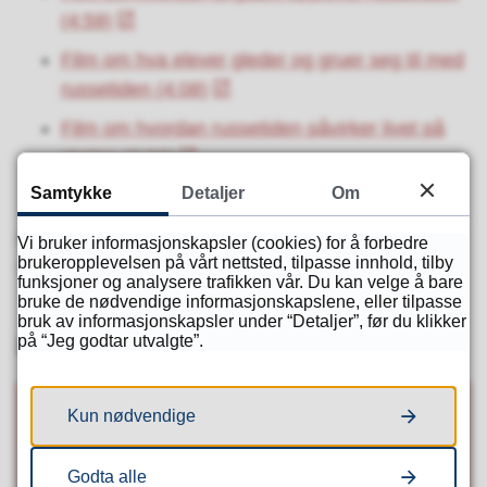
(4:59)
Film om hva elever gleder og gruer seg til med
russetiden (4:08)
Film om hvordan russetiden påvirker livet på
skolen (2:32)
Samtykke
Detaljer
Om
Publisert
02.09.2024 10.35
Vi bruker informasjonskapsler (cookies) for å forbedre
brukeropplevelsen på vårt nettsted, tilpasse innhold, tilby
Sist endret
21.04.2026 13.40
funksjoner og analysere trafikken vår. Du kan velge å bare
bruke de nødvendige informasjonskapslene, eller tilpasse
bruk av informasjonskapsler under “Detaljer”, før du klikker
Kontakt
på “Jeg godtar utvalgte”.
Kun nødvendige
Bente Naglestad
Godta alle
Avdelingsleder