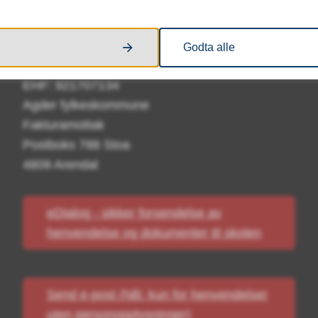
Postboks 788 Stoa
4809 Arendal
Godta alle
Fakturaadresse:
EHF: 921707134
Agder fylkeskommune
Fakturamottak
Postboks 788 Stoa
4809 Arendal
eDialog - sikker forsendelse av
henvendelse og dokumenter til skolen
Send e-post (NB: kun for henvendelser
uten personopplysninger)