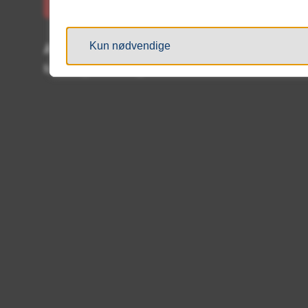
37 26 83 00
Kun nødvendige
Åpningstider
Mandag til Fredag: fra klokken 0800 til 1530