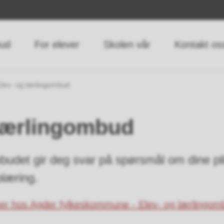
bud
For elever
Skolen vår
Kontakt os
lev- og lærlingombud
 lærlingombud
budet gir deg svar på spørsmål om dine plik
læring.
mer hos Agder fylkeskommune - Elev- og lærlingom