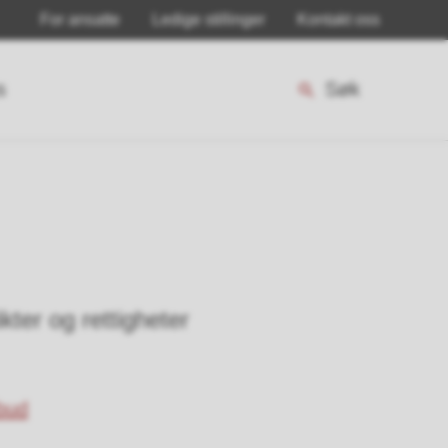
For ansatte
Ledige stillinger
Kontakt oss
s
Søk
ter og rettigheter
bud