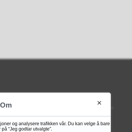
Her finner du oss
Om
Besøksadresse og leveringsadresse
sjoner og analysere trafikken vår. Du kan velge å bare
for pakker og tidsskrifter:
 på “Jeg godtar utvalgte”.