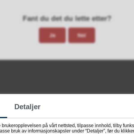
Fant du det du lette etter?
Ja
Nei
Kontakt oss
Detaljer
Postadresse:
 brukeropplevelsen på vårt nettsted, tilpasse innhold, tilby funk
Lillesand videregående skole
sse bruk av informasjonskapsler under “Detaljer”, før du klikker